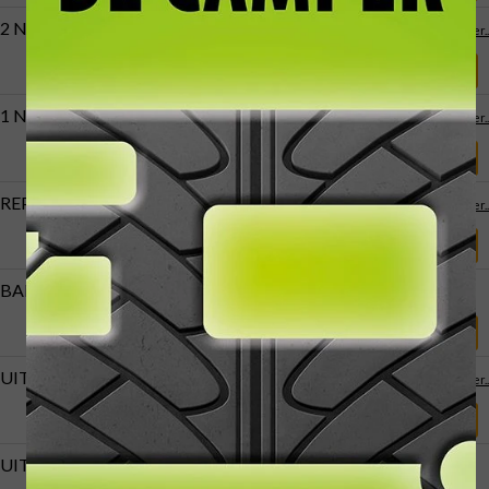
2 NIEUWE BANDEN
meer..
Afspraak maken
1 NIEUWE BAND
meer..
Afspraak maken
REP. BAND(EN)
meer..
Afspraak maken
BALANCEREN
Afspraak maken
UITLIJNEN PERSONENWAGEN
meer..
Afspraak maken
UITLIJNEN BEDRIJFSWAGEN