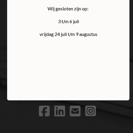
Wij gesloten zijn op:
vak
3 t/m 6 juli
vrijdag 24 juli t/m 9 augustus
Overbeeke 4 • 5258 BL Berlicum • 073 503 1076 •
info@vdvalkbanden.nl