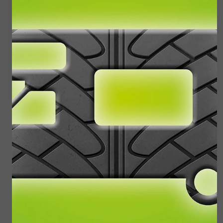
Aan elk project komt een eind.
Het afgelopen jaar hebben wij nieuw leven geblazen
in een werkelijk uniek voertuig. Deze snowtrac is
gebouwd in 1965 in Zweden en heeft productie
nummer 723. Met veel passie en vakmanschap
hebben we de Snowtrac weer tot een prachtig
rijdend exemplaar hersteld.
Heb je ook een project waar je onze expertise bij