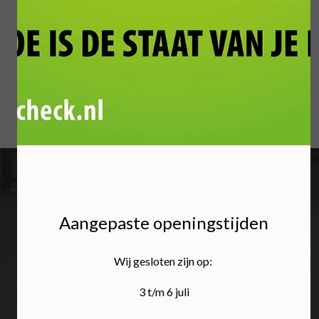
kunt gebruiken? Neem vandaag nog contact met
ons op!
Uw veiligheid, ons
Aangepaste openingstijden
vak
Wij gesloten zijn op:
3 t/m 6 juli